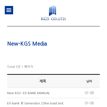
New-KGS Media
Total 5건
1 페이지
제목
날짜
01-08
New KGS- EX-BANK MANUAL
01-08
EX-bank 로 Generator 25kw.load test.