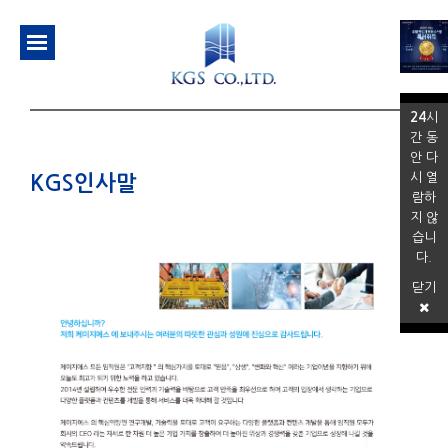
24
시
간 동
안 다
시 열
KGS인사말
람하
지 않
습니
다.
닫기